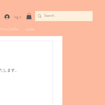
log in
from Seiffen
outlet
たします。