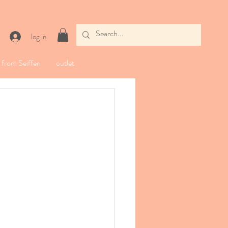
log in
from Seiffen
outlet