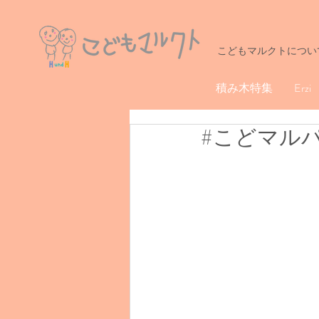
こどもマルクトについ
積み木特集
Erzi
#こどマル