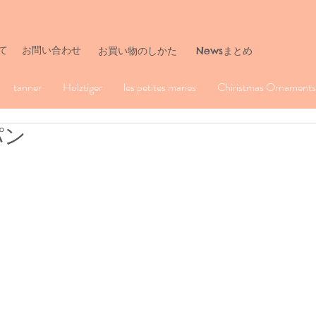
て
お問い合わせ
​お買い物のしかた
Newsまとめ
tanner
Holztiger
les petites maries
Chiristmas Ornaments 
パン