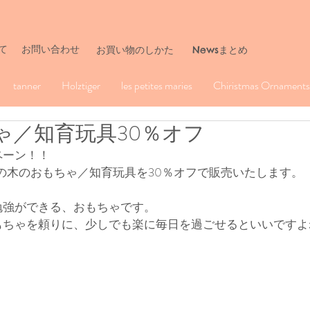
て
お問い合わせ
​お買い物のしかた
Newsまとめ
tanner
Holztiger
les petites maries
Chiristmas Ornaments 
ゃ／知育玩具30％オフ
ペーン！！
ru の木のおもちゃ／知育玩具を30％オフで販売いたします。
勉強ができる、おもちゃです。
もちゃを頼りに、少しでも楽に毎日を過ごせるといいですよ