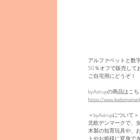
アルファベットと数字
50％オフで販売して
ご自宅用にどうぞ！
byAstrupの商品はこ
https://www.kodomomark
＜byAstrupについて＞
北欧デンマークで、女
木製の知育玩具や、
トやお姫様に変身で