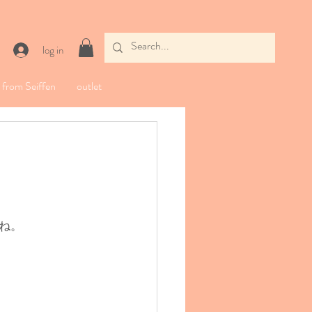
log in
from Seiffen
outlet
ね。