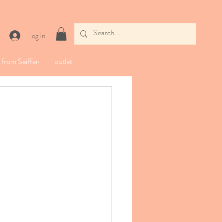
log in
from Seiffen
outlet