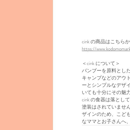
cink の商品はこちら
https://www.kodomomark
＜cink について＞
バンブーを原料とした
キャンプなどのアウ
ーとシンプルなデザ
いても十分にその魅
cink の食器は落
塗装はされていませ
ザインのため、こど
なママとお子さんへ