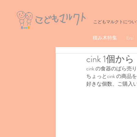
こどもマルクトについ
積み木特集
Erzi
cink 1個か
cink の食器のばら
ちょっとcink の
好きな個数、ご購入