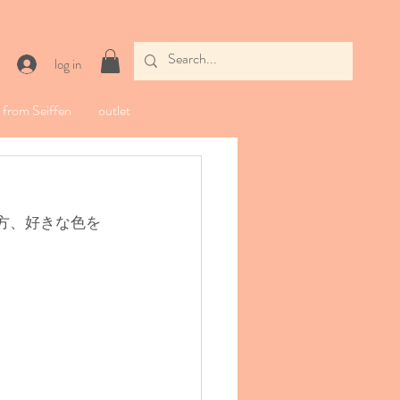
log in
from Seiffen
outlet
う方、好きな色を