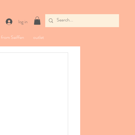
log in
from Seiffen
outlet