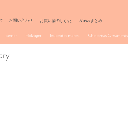
て
お問い合わせ
​お買い物のしかた
Newsまとめ
tanner
Holztiger
les petites maries
Chiristmas Ornaments 
ary