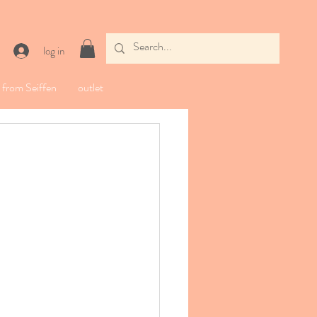
log in
from Seiffen
outlet