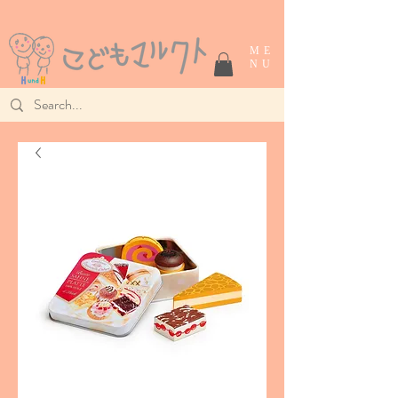
ME
NU