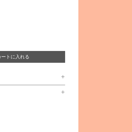
カートに入れる
tchen in der Dose
エリツィ）
あります
れています。窒息など、思わぬ事