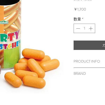
価
￥1,700
格
数量
*
PRODUCT INFO
木のおもちゃ/Party Würs
BRAND
48x48x92mm
対象年齢
3
歳から
Erzi（エルツィ／
ブナ材
表面に塗装がして
＜ご注意＞
小さな部品が含ま