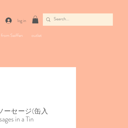
log in
from Seiffen
outlet
ソーセージ(缶入
ages in a Tin