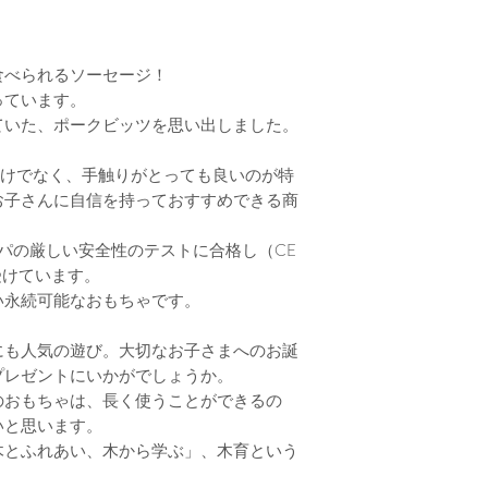
故や怪我につなが
の方の目の届く範
＜シールのはがし
食べられるソーセージ！
Erzi
は、メーカーの
っています。
ルがはってあるも
ていた、ポークビッツを思い出しました。
当店では、検品の
をはがしておりま
の、多少ベタつき
目だけでなく、手触りがとっても良いのが特
とをご了承の上、
お子さんに自信を持っておすすめできる商
ッパの厳しい安全性のテストに合格し（CE
受けています。
い永続可能なおもちゃです。
にも人気の遊び。大切なお子さまへのお誕
プレゼントにいかがでしょうか。
のおもちゃは、長く使うことができるの
いと思います。
木とふれあい、木から学ぶ」、木育という