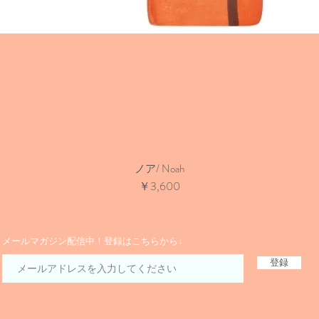
ノア/ Noah
価格
￥3,600
​メールマガジン配信中！登録はこちらから↓
登録