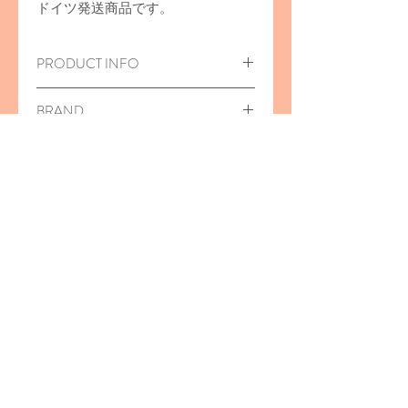
ドイツ発送商品です。
PRODUCT INFO
木のおもちゃ/Ei zum Schneiden
BRAND
37x49x39mm
対象年齢
3
歳から
Erzi（エルツィ／エリツィ）
ブナ材
表面に塗装がしてあります
おすすめの商品
＜ご注意＞
窒息など、思わぬ事故や怪我につな
がることがございますので、保護者
20％off
の方の目の届く範囲でご使用くださ
い。
＜シールのはがし跡について＞
Erzi
は、メーカーの商品管理のた
め、商品に直接シールがはってある
ものがあります。
当店では、検品のさいにひとつひと
つ丁寧にシールをはがしております