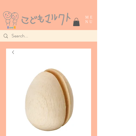
ME
NU