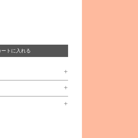
カートに入れる
ブナ材
あります
ティガー)
事故や怪我につながることがござ
者の方の目の届く範囲でご使用く