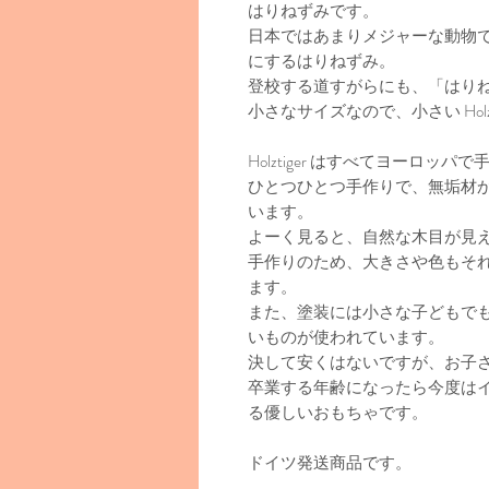
はりねずみです。
日本ではあまりメジャーな動物
にするはりねずみ。
登校する道すがらにも、「はり
小さなサイズなので、小さい Hol
Holztiger はすべてヨーロ
ひとつひとつ手作りで、無垢材
います。
よーく見ると、自然な木目が見
手作りのため、大きさや色もそ
ます。
また、塗装には小さな子どもで
いものが使われています。
決して安くはないですが、お子
卒業する年齢になったら今度は
る優しいおもちゃです。
ドイツ発送商品です。