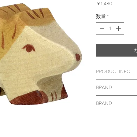
価
￥1,480
格
数量
*
PRODUCT INFO
木のおもちゃ
BRAND
5×1.9
×3c
m
対象年齢
3
歳から
HOLZTIGER
メープル材 または 
BRAND
表面に塗装がして
Holztiger (ホルツ
＜ご注意＞
窒息など、思わぬ
いますので、保護
ださい。