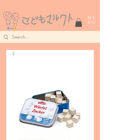
ME
NU