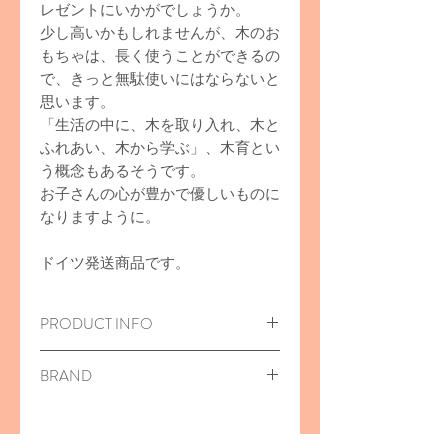
レゼントにいかがでしょうか。
少し高いかもしれませんが、木のお
もちゃは、長く使うことができるの
で、きっと無駄使いにはならないと
思います。
「生活の中に、木を取り入れ、木と
ふれあい、木から学ぶ」、木育とい
う概念もあるそうです。
お子さんの心が豊かで優しいものに
なりますように。
ドイツ発送商品です。
PRODUCT INFO
木のおもちゃ/Würfelzucker in der
BRAND
Dose
角砂糖が缶に入っています。
Erzi（エルツィ／エリツィ）
59x75x24mm