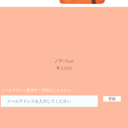
ノア/ Noah
価格
￥3,600
​メールマガジン配信中！登録はこちらから↓
登録