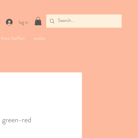
log in
from Seiffen
outlet
green-red