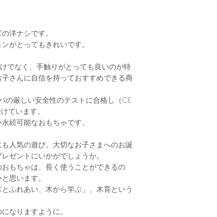
＜シールのはがし
Erzi
は、メーカーの
ルがはってあるも
ズの洋ナシです。
当店では、検品の
ョンがとってもきれいです。
をはがしておりま
の、多少ベタつき
目だけでなく、手触りがとっても良いのが特
とをご了承の上、
お子さんに自信を持っておすすめできる商
ッパの厳しい安全性のテストに合格し（CE
受けています。
い永続可能なおもちゃです。
にも人気の遊び。大切なお子さまへのお誕
プレゼントにいかがでしょうか。
のおもちゃは、長く使うことができるの
いと思います。
木とふれあい、木から学ぶ」、木育という
のになりますように。