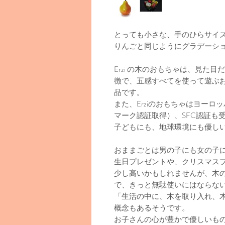
とっても小さな、手のひらサイ
りんごと同じようにグラデーシ
Erzi の木のおもちゃは、見た
徴で、五感すべてを使って遊ぶ
品です。
また、Erziのおもちゃはヨーロ
マーク認証取得）、SFC認証も
子どもにも、地球環境にも優し
おままごとは男の子にも女の子
生日プレゼントや、クリスマス
少し高いかもしれませんが、木
で、きっと無駄使いにはならな
「生活の中に、木を取り入れ、
概念もあるそうです。
お子さんの心が豊かで優しいも