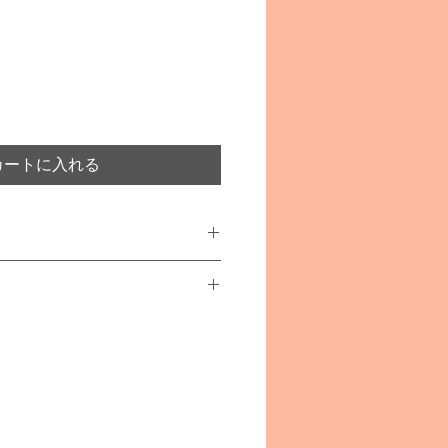
カートに入れる
ün-rot
エリツィ）
あります
事故や怪我につながることがござ
者の方の目の届く範囲でご使用く