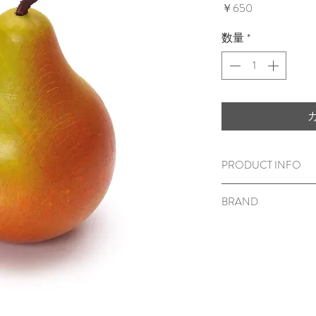
価
￥650
格
数量
*
PRODUCT INFO
木のおもちゃ/Birne, gr
BRAND
42x42x67mm
対象年齢
3
歳から
Erzi（エルツィ／
ブナ材
表面に塗装がして
＜ご注意＞
窒息など、思わぬ
いますので、保護
ださい。