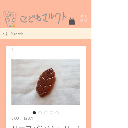
ME
NU
SKU： 13071