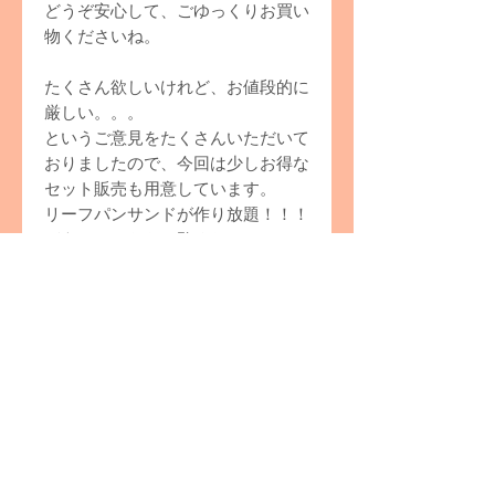
どうぞ安心して、ごゆっくりお買い
物くださいね。
たくさん欲しいけれど、お値段的に
厳しい。。。
というご意見をたくさんいただいて
おりましたので、今回は少しお得な
セット販売も用意しています。
リーフパンサンドが作り放題！！！
どうぞそちらもご覧くださいね。
https://www.kodomomarkt.com/product-
page/set
ドイツ発送商品です。
PRODUCT INFO
木のおもちゃ/Hefezopf
BRAND
50×100
×
13mm