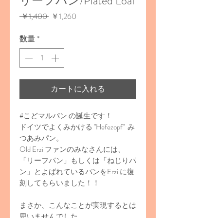
リーフパン/Plated Loaf
通
セ
 ￥1,400 
￥1,260
常
ー
価
ル
数量
*
格
価
格
カートに入れる
#こどマルパン の誕生です！
ドイツでよくみかける "Hefezopf" み
つあみパン。
Old Erzi ファンのみなさんには、
「リーフパン」もしくは「ねじりパ
ン」とよばれているパンをErzi に復
刻してもらいました！！
まさか、こんなことが実現するとは
思いませんでした。