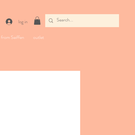
log in
from Seiffen
outlet