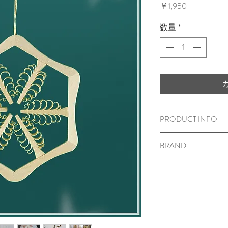
価
￥1,950
格
数量
*
PRODUCT INFO
木のクリスマスオ
BRAND
直径8.5cm
菩提樹
Spansterne Rudolph
オーナメントは1個