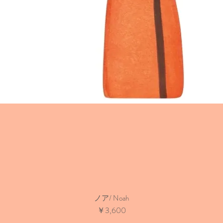
ノア/ Noah
価格
￥3,600