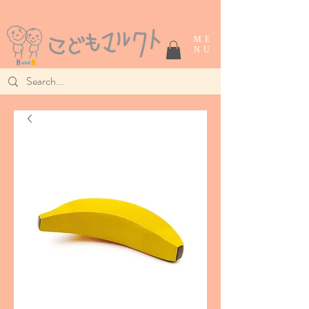
ME
NU