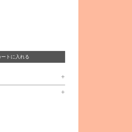
カートに入れる
ティガー)
ブナ材
あります
事故や怪我につながることがござ