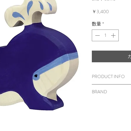
価
￥3,400
格
数量
*
PRODUCT INFO
木のおもちゃ
BRAND
18.5 x 2.9 x 13.5c
m
対象年齢
3
歳から
Holztiger (ホルツ
メープル材 または 
表面に塗装がして
＜ご注意＞
窒息など、思わぬ