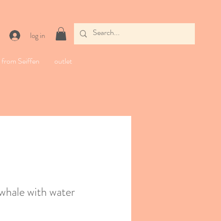
log in
from Seiffen
outlet
ale with water