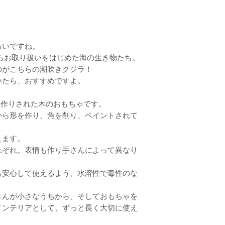
いますので、保護
ださい。
Holztiger の
のため、それぞれ
ろいですね。
ょっとした違いがありま
からお取り扱いをはじめた海の生き物たち。
物の大切な要素で、Ho
どうぞご理解いた
のがこちらの潮吹きクジラ！
ます。
いたら、おすすめですよ。
ッパで手作りされた木のおもちゃです。
から形を作り、角を削り、ペイントされて
えます。
れぞれ。表情も作り手さんによって異なり
も安心して使えるよう、水溶性で毒性のな
さんが小さなうちから、そしておもちゃを
インテリアとして、ずっと長く大切に使え