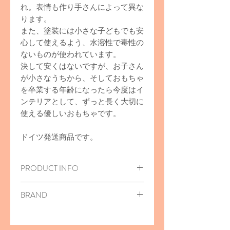
れ。表情も作り手さんによって異な
ります。
また、塗装には小さな子どもでも安
心して使えるよう、水溶性で毒性の
ないものが使われています。
決して安くはないですが、お子さん
が小さなうちから、そしておもちゃ
を卒業する年齢になったら今度はイ
ンテリアとして、ずっと長く大切に
使える優しいおもちゃです。
ドイツ発送商品です。
PRODUCT INFO
木のおもちゃ
BRAND
18 x 2.8 x 12.8c
m
対象年齢
3
歳から
Holztiger (ホルツティガー)
メープル材 または ブナ材