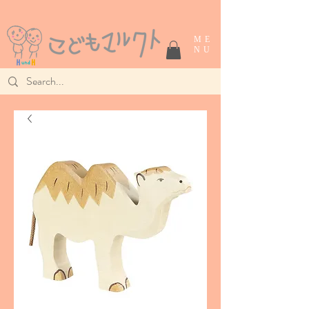
ME
NU