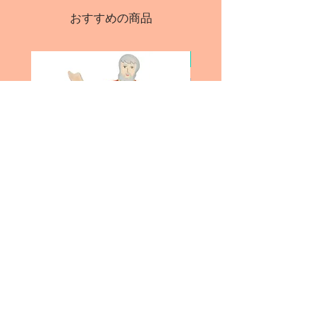
表面に塗装がしてあります
おすすめの商品
＜ご注意＞
窒息など、思わぬ事故や怪我につな
がることがございますので、保護者
20％off
の方の目の届く範囲でご使用くださ
い。
Holztiger の動物は、どれもとてもユ
ニークです！そのため、それぞれの
動物には、サイズや色などにちょっ
とした違いがありますが、それも
Holztiger の動物の大切な要素で、
Holztiger の動物の魅力です。
どうぞご理解いただきました上で、
ご購入お願いします。
ノア/ Noah
うし(顔の横に木目あ
価格
￥3,600