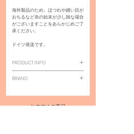
海外製品のため、ほつれや縫い目が
おちるなど糸の始末が少し雑な場合
がございますことをあらかじめご了
承ください。
ドイツ発送です。
PRODUCT INFO
モスリンコットン
100
％
BRAND
byAstrup（エストロップ）
おすすめの商品
20％off