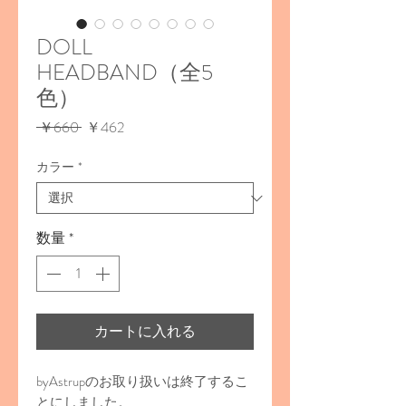
DOLL
HEADBAND（全5
色）
通
セ
 ￥660 
￥462
常
ー
価
ル
カラー
*
格
価
格
数量
*
カートに入れる
byAstrupのお取り扱いは終了するこ
とにしました。