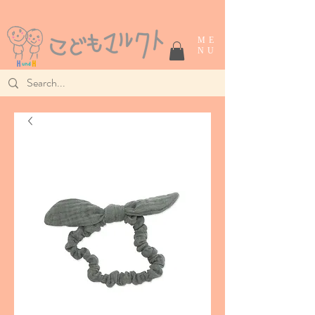
ME
NU