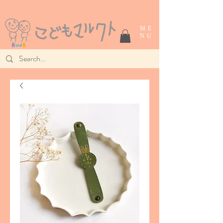
ME
NU