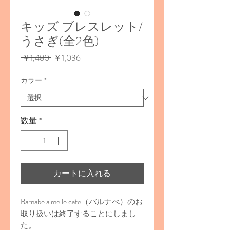
キッズ ブレスレット/
うさぎ(全2色)
通
セ
 ￥1,480 
￥1,036
常
ー
価
ル
カラー
*
格
価
格
数量
*
カートに入れる
Barnabe aime le cafe（バルナべ）のお
取り扱いは終了することにしまし
た。