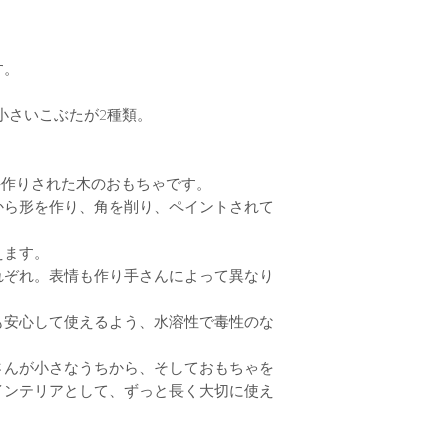
Holztiger の
のため、それぞれ
ょっとした違いがありま
す。
物の大切な要素で、Ho
どうぞご理解いた
小さいこぶたが2種類。
ます。
ッパで手作りされた木のおもちゃです。
から形を作り、角を削り、ペイントされて
えます。
れぞれ。表情も作り手さんによって異なり
も安心して使えるよう、水溶性で毒性のな
さんが小さなうちから、そしておもちゃを
インテリアとして、ずっと長く大切に使え