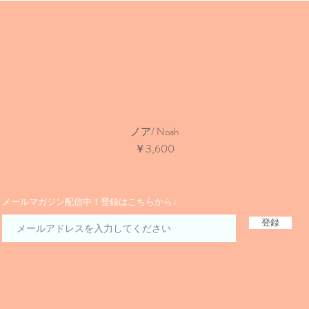
ノア/ Noah
価格
￥3,600
​メールマガジン配信中！登録はこちらから↓
登録