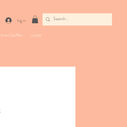
log in
from Seiffen
outlet
t