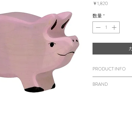
価
￥1,820
格
数量
*
PRODUCT INFO
木のおもちゃ
BRAND
6 x 1.8 x 4c
m
対象年齢
3
歳から
Holztiger (ホルツ
メープル材 または 
表面に塗装がして
＜ご注意＞
窒息など、思わぬ
いますので、保護
ださい。