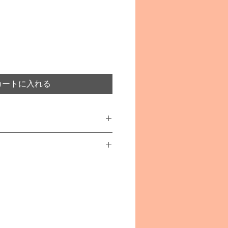
カートに入れる
ティガー)
ブナ材
あります
事故や怪我につながることがござ
者の方の目の届く範囲でご使用く