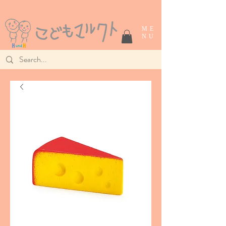
ME
NU