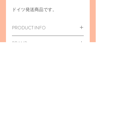
ドイツ発送商品です。
PRODUCT INFO
木のおもちゃ/Edamer
BRAND
38x72x29m
m
対象年齢
3
歳から
Erzi（エルツィ／エリツィ）
ブナ材
表面に塗装がしてあります
おすすめの商品
＜ご注意＞
窒息など、思わぬ事故や怪我につな
がることがございますので、保護者
20％off
の方の目の届く範囲でご使用くださ
い。
＜シールのはがし跡について＞
Erzi
は、メーカーの商品管理のた
め、商品に直接シールがはってある
ものがあります。
当店では、検品のさいにひとつひと