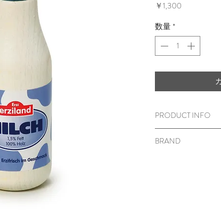
価
￥1,300
格
数量
*
PRODUCT INFO
木のおもちゃ/Milchfla
BRAND
40x111x40m
m
対象年齢
3
歳から
Erzi（エルツィ／
ブナ材
表面に塗装がして
＜ご注意＞
窒息など、思わぬ
いますので、保護
ださい。