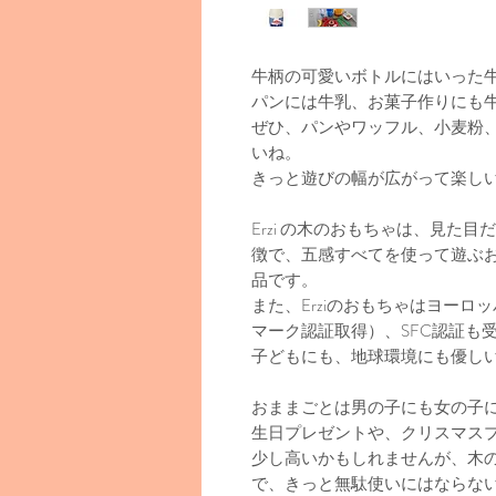
牛柄の可愛いボトルにはいった
パンには牛乳、お菓子作りにも
ぜひ、パンやワッフル、小麦粉
いね。
きっと遊びの幅が広がって楽し
Erzi の木のおもちゃは、見た
徴で、五感すべてを使って遊ぶ
品です。
また、Erziのおもちゃはヨーロ
マーク認証取得）、SFC認証も
子どもにも、地球環境にも優し
おままごとは男の子にも女の子
生日プレゼントや、クリスマス
少し高いかもしれませんが、木
で、きっと無駄使いにはならな