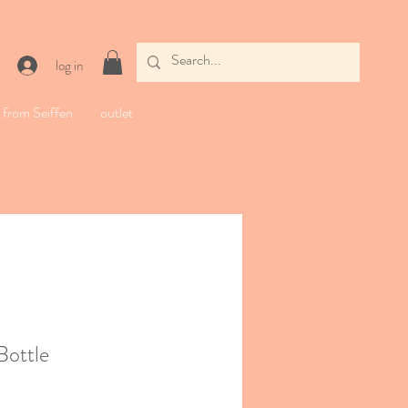
log in
from Seiffen
outlet
ottle