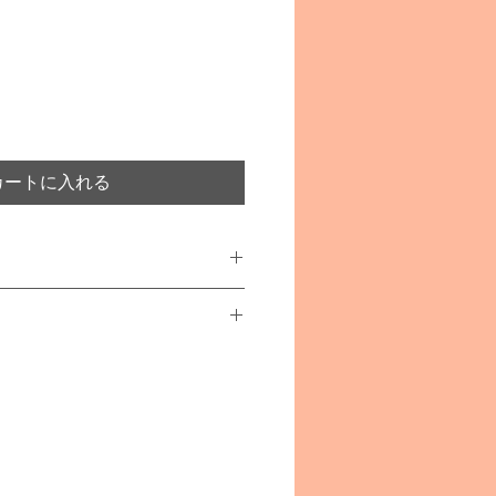
カートに入れる
sche
エリツィ）
あります
事故や怪我につながることがござ
者の方の目の届く範囲でご使用く