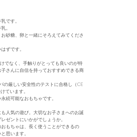
＜シールのはがし
Erzi
は、メーカーの
ルがはってあるも
牛乳です。
当店では、検品の
牛乳。
をはがしておりま
、お砂糖、卵と一緒にそろえてみてくださ
の、多少ベタつき
とをご了承の上、
いはずです。
目だけでなく、手触りがとっても良いのが特
お子さんに自信を持っておすすめできる商
ッパの厳しい安全性のテストに合格し（CE
受けています。
い永続可能なおもちゃです。
にも人気の遊び。大切なお子さまへのお誕
プレゼントにいかがでしょうか。
のおもちゃは、長く使うことができるの
いと思います。