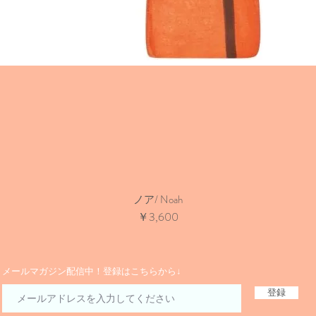
ノア/ Noah
価格
￥3,600
​メールマガジン配信中！登録はこちらから↓
登録